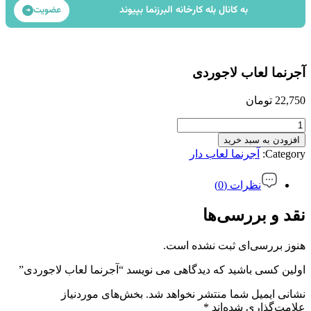
به کانال بله کارخانه البرزنما بپیوند
عضویت
➜
آجرنما لعاب لاجوردی
22,750
تومان
آجرنما
لعاب
افزودن به سبد خرید
لاجوردی
Category:
آجرنما لعاب دار
عدد
نظرات (0)
نقد و بررسی‌ها
هنوز بررسی‌ای ثبت نشده است.
اولین کسی باشید که دیدگاهی می نویسد “آجرنما لعاب لاجوردی”
نشانی ایمیل شما منتشر نخواهد شد.
بخش‌های موردنیاز
علامت‌گذاری شده‌اند
*