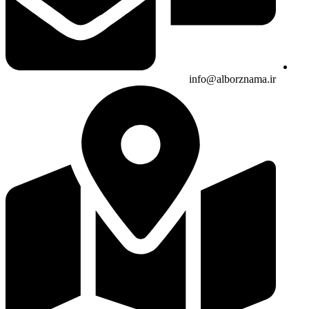
info@alborznama.ir