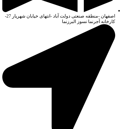
اصفهان -منطقه صنعتی دولت آباد -انتهای خیابان شهریار 27-
کارخانه آجرنما نسوز البرزنما