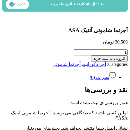
به کانال بله کارخانه البرزنما بپیوند
عضویت
➜
آجرنما شاموتی آنتیک ASA
30,500
تومان
آجرنما
شاموتی
افزودن به سبد خرید
آنتیک
Categories:
آجر دکوراتیو
,
آجرنما شاموتی
ASA
عدد
نظرات (0)
نقد و بررسی‌ها
هنوز بررسی‌ای ثبت نشده است.
اولین کسی باشید که دیدگاهی می نویسد “آجرنما شاموتی آنتیک
ASA”
نشانی ایمیل شما منتشر نخواهد شد.
بخش‌های موردنیاز