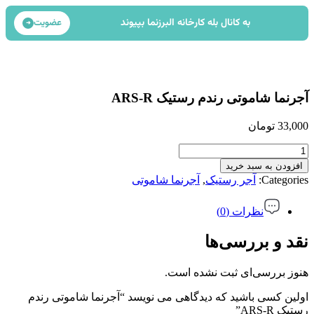
به کانال بله کارخانه البرزنما بپیوند
عضویت
➜
آجرنما شاموتی رندم رستیک ARS-R
33,000
تومان
افزودن به سبد خرید
Categories:
آجر رستیک
,
آجرنما شاموتی
نظرات (0)
نقد و بررسی‌ها
هنوز بررسی‌ای ثبت نشده است.
اولین کسی باشید که دیدگاهی می نویسد “آجرنما شاموتی رندم
رستیک ARS-R”