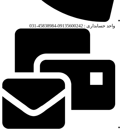
واحد حسابداری : 09135600242-45838984-031