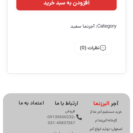
افزودن به سبد خرید
Category:
آجرنما سفید
نظرات (0)
آجر
البرزنما
ارتباط با ما
اعتماد به ما
فروش
خرید مستقیم آجر نما از
:09135600232-
کارخانه البرزنما در
45837267-031
اصفهان؛ تولید انواع آجر