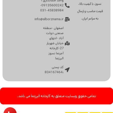
واحد حسابداری :
نسوز، با کیفیت بالا،
09135600242-
45838984-031
قیمت مناسب و ارسال
به سراسر ایران.
info@alborznama.ir
اصفهان -منطقه
صنعتی دولت
آباد -انتهای
خیابان شهریار
27-کارخانه
آجرنما نسوز
البرزنما
کد پستی
:834167464
تمامی حقوق وبسایت متعلق به کارخانه البرزنما می باشد.