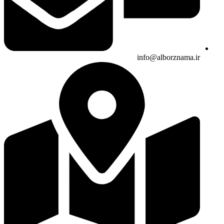
info@alborznama.ir