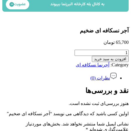
به کانال بله کارخانه البرزنما بپیوند
عضویت
➜
آجر نسکافه ای ضخیم
65,700
تومان
آجر
نسکافه
افزودن به سبد خرید
ای
Category:
آجرنما نسکافه ای
ضخیم
عدد
نظرات (0)
نقد و بررسی‌ها
هنوز بررسی‌ای ثبت نشده است.
اولین کسی باشید که دیدگاهی می نویسد “آجر نسکافه ای ضخیم”
نشانی ایمیل شما منتشر نخواهد شد.
بخش‌های موردنیاز
علامت‌گذاری شده‌اند
*