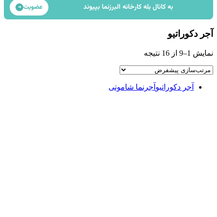
به کانال بله کارخانه البرزنما بپیوند
عضویت
➜
آجر دکوراتیو
نمایش 1–9 از 16 نتیجه
آجر دکوراتیو
آجرنما شاموتی