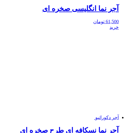
آجر نما انگلیسی صخره ای
61,500
تومان
خرید
آجر دکوراتیو
آجر نما نسکافه ای طرح صخره ای