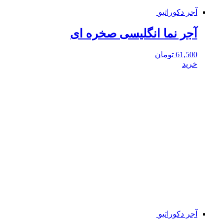
آجر دکوراتیو
آجر نما انگلیسی صخره ای
61,500
تومان
خرید
آجر دکوراتیو