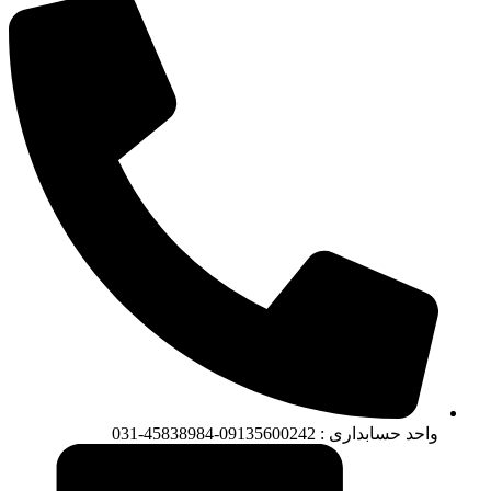
واحد حسابداری : 09135600242-45838984-031