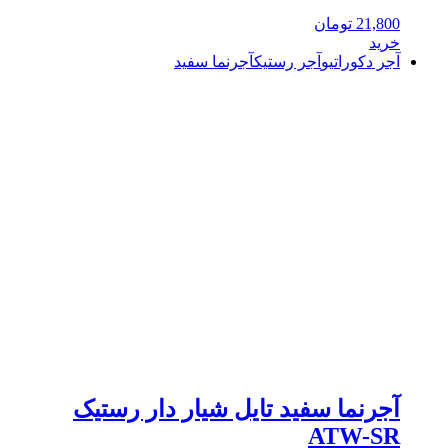
21,800
تومان
خرید
آجر دکوراتیو
آجر رستیک
آجرنما سفید
آجرنما سفید تایل شیار دار رستیک
ATW-SR