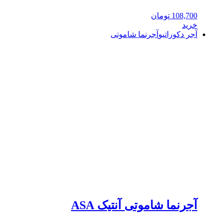
108,700
تومان
خرید
آجر دکوراتیو
آجرنما شاموتی
آجرنما شاموتی آنتیک ASA