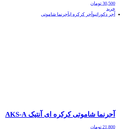
30,500
تومان
خرید
آجر دکوراتیو
آجر کرکره ای
آجرنما شاموتی
آجرنما شاموتی کرکره ای آنتیک AKS-A
21,800
تومان