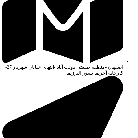
اصفهان -منطقه صنعتی دولت آباد -انتهای خیابان شهریار 27-
کارخانه آجرنما نسوز البرزنما