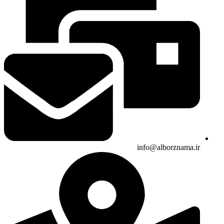
info@alborznama.ir